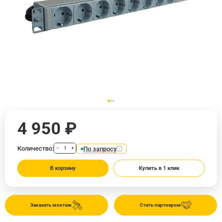
4 950 ₽
Количество:
По запросу
−
+
В корзину
Купить в 1 клик
Заказать монтаж
Стать партнером