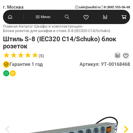
г. Москва
sale@asdtd.ru
8 (800) 555-06-68
?
Меню
Главная
›
Каталог
›
Шкафы и комплектующие
›
Блоки розеток для шкафов и стоек
›
S-8 (IEC320 C14/Schuko)
Штиль S-8 (IEC320 C14/Schuko) блок
розеток
★
★
★
★
★
★
★
★
★
★
(5)
Гарантия 1 год
Артикул: УТ-00168468