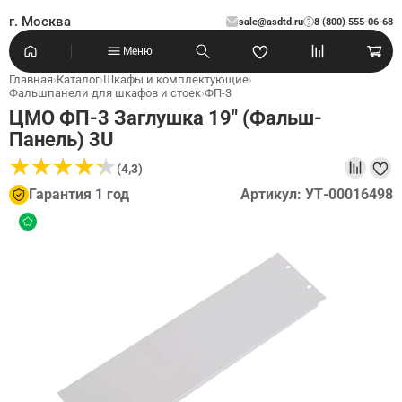
г. Москва
sale@asdtd.ru
8 (800) 555-06-68
?
Меню
Главная
›
Каталог
›
Шкафы и комплектующие
›
Фальшпанели для шкафов и стоек
›
ФП-3
ЦМО ФП-3 Заглушка 19" (Фальш-
Панель) 3U
★
★
★
★
★
★
★
★
★
★
(4,3)
Гарантия 1 год
Артикул: УТ-00016498