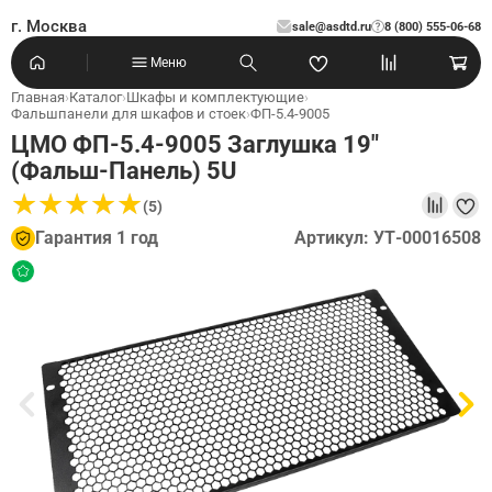
г. Москва
sale@asdtd.ru
8 (800) 555-06-68
?
Меню
Главная
›
Каталог
›
Шкафы и комплектующие
›
Фальшпанели для шкафов и стоек
›
ФП-5.4-9005
ЦМО ФП-5.4-9005 Заглушка 19"
(Фальш-Панель) 5U
★
★
★
★
★
★
★
★
★
★
(5)
Гарантия 1 год
Артикул: УТ-00016508