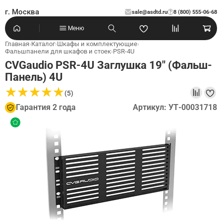
г. Москва
sale@asdtd.ru
8 (800) 555-06-68
?
Меню
Главная
›
Каталог
›
Шкафы и комплектующие
›
Фальшпанели для шкафов и стоек
›
PSR-4U
CVGaudio PSR-4U Заглушка 19" (Фальш-
Панель) 4U
★
★
★
★
★
★
★
★
★
★
(5)
Гарантия 2 года
Артикул: УТ-00031718