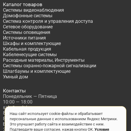
Каталог товаров
Системы видеонаблюдения
Домофонные системы
Система контроля и управления доступа
Сетевое оборудование
Системы оповещения
Источники питания
Шкафы и комплектующие
Кабельная продукция
Кабеленесущие системы
Расходные материалы, Инструменты
Системы охранно-пожарной сигнализации
Шлагбаумы и комплектующие
Умный дом
Контакты
Понедельник — Пятница
10:00 — 18:00
sale@asdtd.ru
8(495)677-95-20
Наш сайт использует cookie-файлы и обрабатывает
8(800)555-06-68
персональные данные с использованием Яндекс Метрики.
Бесплатный звонок по России
Это улучшает работу сайта и взаимодействие с ним.
2017-2026 г. ООО "ТД АСД"
Подтвердите ваше согласие, нажав кнопку OK.
Условия