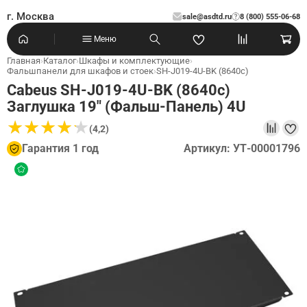
г. Москва
sale@asdtd.ru
8 (800) 555-06-68
?
Меню
Главная
›
Каталог
›
Шкафы и комплектующие
›
Фальшпанели для шкафов и стоек
›
SH-J019-4U-BK (8640c)
Cabeus SH-J019-4U-BK (8640c)
Заглушка 19" (Фальш-Панель) 4U
★
★
★
★
★
★
★
★
★
★
(4,2)
Гарантия 1 год
Артикул: УТ-00001796