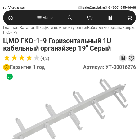
г. Москва
sale@asdtd.ru
8 (800) 555-06-68
?
Меню
Главная
›
Каталог
›
Шкафы и комплектующие
›
Кабельные органайзеры
›
ГКО-1-9
ЦМО ГКО-1-9 Горизонтальный 1U
кабельный органайзер 19" Серый
★
★
★
★
★
★
★
★
★
★
(4,2)
Гарантия 1 год
Артикул: УТ-00016276