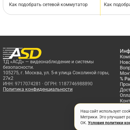
Как подобрать сетевой коммутатор
Как подобр
Инф
Ком
ТД «АСД» — видеонаблюдение и системы
Нов
безопасности.
Вопр
105275, г. Москва, ул. 5-я улица Соколиной горы,
Мон
27к2
% Р
ИНН: 9717074281 · ОГРН: 1187746988890
Про
Политика конфиденциальности
Дос
Опл
Кон
Пар
Наш сайт использует coo
Про
Метрики. Это улучшает ра
OK.
Условия политики к