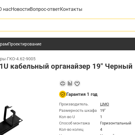
О нас
Новости
Вопрос-ответ
Контакты
у
ёрам
Проектирование
еры
›
ГКО-4.62-9005
1U кабельный органайзер 19" Черный
Гарантия 1 год
Производитель.
ЦМО
Размерность шкафа
19"
Кол-во U
1
Способ монтажа
Горизонтальный
Кол-во колец
4