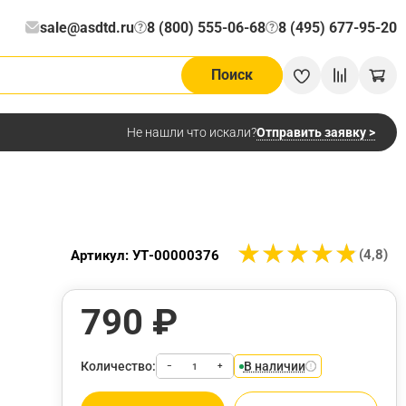
sale@asdtd.ru
8 (800) 555-06-68
8 (495) 677-95-20
?
?
Поиск
Отправить заявку >
Не нашли что искали?
★
★
★
★
★
★
★
★
★
★
(4,8)
Артикул: УТ-00000376
790 ₽
Количество:
В наличии
−
+