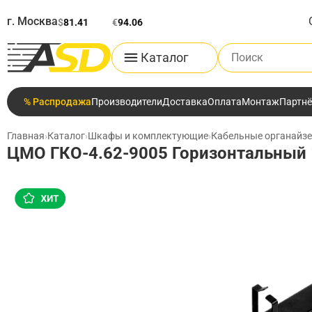
г. Москва
$
81.41
€
94.06
Поиск по каталог
Каталог
% Распродажа
Производители
Доставка
Оплата
Монтаж
Партн
Главная
›
Каталог
›
Шкафы и комплектующие
›
Кабельные органайз
ЦМО ГКО-4.62-9005 Горизонтальный 