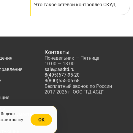
Что такое сетевой контроллер СКУД
Контакты
дения
Понедельник — Пятница
ы
10:00 — 18:00
управления
sale@asdtd.ru
8(495)677-95-20
е
8(800)555-06-68
Бесплатный звонок по России
2017-2026 г. ООО "ТД АСД"
ющие
мы
 Яндекс
, Инструменты
OK
ажав кнопку
жарной
ктующие