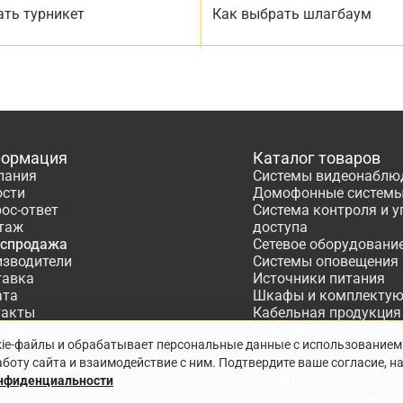
ать турникет
Как выбрать шлагбаум
ормация
Каталог товаров
пания
Системы видеонаблю
ости
Домофонные систем
ос-ответ
Система контроля и 
таж
доступа
аспродажа
Сетевое оборудовани
изводители
Системы оповещения
тавка
Источники питания
ата
Шкафы и комплекту
такты
Кабельная продукция
тнёрам
Кабеленесущие систе
kie-файлы и обрабатывает персональные данные с использованием
ектирование
Расходные материалы
боту сайта и взаимодействие с ним. Подтвердите ваше согласие, н
Системы охранно-по
сигнализации
онфиденциальности
Шлагбаумы и компле