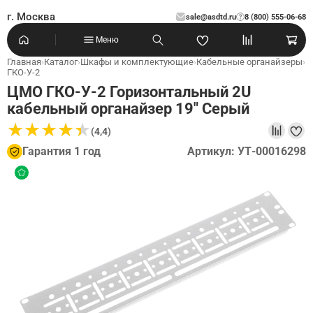
г. Москва
sale@asdtd.ru
8 (800) 555-06-68
?
Меню
Главная
›
Каталог
›
Шкафы и комплектующие
›
Кабельные органайзеры
›
ГКО-У-2
ЦМО ГКО-У-2 Горизонтальный 2U
кабельный органайзер 19" Серый
★
★
★
★
★
★
★
★
★
★
(4,4)
Гарантия 1 год
Артикул: УТ-00016298