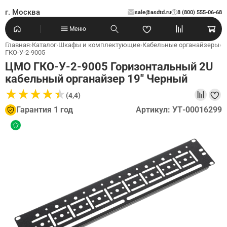
г. Москва
sale@asdtd.ru
8 (800) 555-06-68
?
Меню
Главная
›
Каталог
›
Шкафы и комплектующие
›
Кабельные органайзеры
›
ГКО-У-2-9005
ЦМО ГКО-У-2-9005 Горизонтальный 2U
кабельный органайзер 19" Черный
★
★
★
★
★
★
★
★
★
★
(4,4)
Гарантия 1 год
Артикул: УТ-00016299