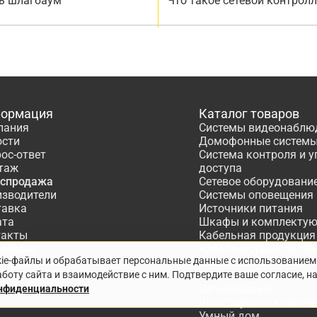
ь шлагбаум
Что такое сетевой контрол
ормация
Каталог товаров
пания
Системы видеонаблю
ости
Домофонные систем
ос-ответ
Система контроля и 
таж
доступа
аспродажа
Сетевое оборудовани
изводители
Системы оповещения
тавка
Источники питания
ата
Шкафы и комплекту
такты
Кабельная продукция
тнёрам
Кабеленесущие систе
kie-файлы и обрабатывает персональные данные с использованием
ектирование
Расходные материалы
боту сайта и взаимодействие с ним. Подтвердите ваше согласие, н
Системы охранно-по
сигнализации
онфиденциальности
Шлагбаумы и компле
Умный дом