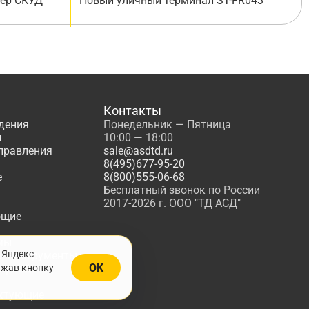
лер СКУД
Новый уличный терминал ST-FR043
Контакты
дения
Понедельник — Пятница
ы
10:00 — 18:00
управления
sale@asdtd.ru
8(495)677-95-20
е
8(800)555-06-68
Бесплатный звонок по России
2017-2026 г. ООО "ТД АСД"
ющие
мы
 Яндекс
, Инструменты
OK
ажав кнопку
жарной
ктующие