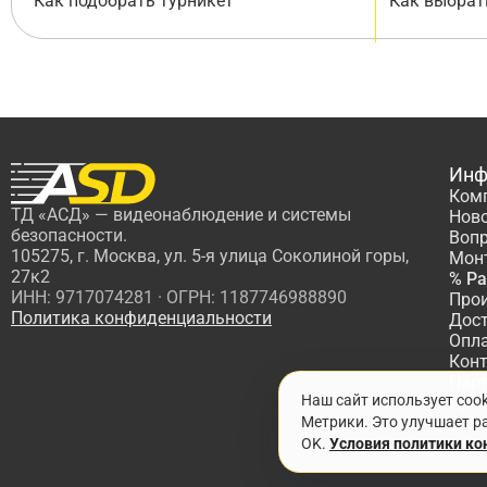
Как подобрать турникет
Как выбрат
Инф
Ком
ТД «АСД» — видеонаблюдение и системы
Нов
безопасности.
Вопр
105275, г. Москва, ул. 5-я улица Соколиной горы,
Мон
27к2
% Р
ИНН: 9717074281 · ОГРН: 1187746988890
Про
Политика конфиденциальности
Дос
Опл
Кон
Пар
Наш сайт использует coo
Про
Метрики. Это улучшает ра
OK.
Условия политики к