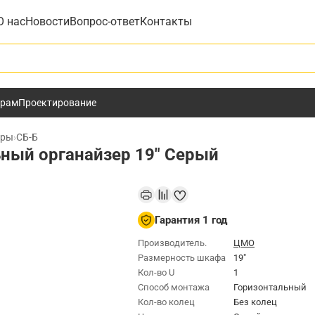
О нас
Новости
Вопрос-ответ
Контакты
у
ёрам
Проектирование
еры
›
СБ-Б
ный органайзер 19" Серый
Гарантия 1 год
Производитель.
ЦМО
Размерность шкафа
19"
Кол-во U
1
Способ монтажа
Горизонтальный
Кол-во колец
Без колец