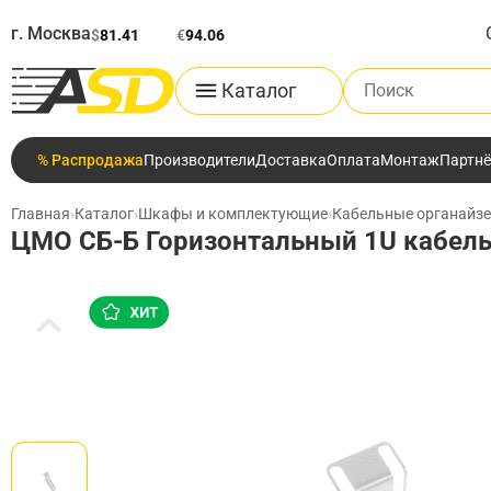
г. Москва
$
81.41
€
94.06
Поиск по каталог
Каталог
% Распродажа
Производители
Доставка
Оплата
Монтаж
Партн
Главная
›
Каталог
›
Шкафы и комплектующие
›
Кабельные органайз
ЦМО СБ-Б Горизонтальный 1U кабель