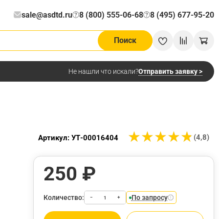
sale@asdtd.ru
8 (800) 555-06-68
8 (495) 677-95-20
?
?
Поиск
Отправить заявку >
Не нашли что искали?
★
★
★
★
★
★
★
★
★
★
(4,8)
Артикул: УТ-00016404
250 ₽
Количество:
По запросу
−
+