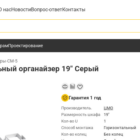
О нас
Новости
Вопрос-ответ
Контакты
у
ёрам
Проектирование
еры
›
СМ-5
ный органайзер 19" Серый
Гарантия 1 год
Производитель.
ЦМО
Размерность шкафа
19"
Кол-во U
1
Способ монтажа
Горизонтальный
Кол-во колец
Без колец