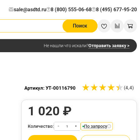
sale@asdtd.ru
8 (800) 555-06-68
8 (495) 677-95-20
?
?
Поиск
Отправить заявку >
Не нашли что искали?
★
★
★
★
★
★
★
★
★
★
(4,4)
Артикул: УТ-00116790
1 020 ₽
Количество:
По запросу
−
+