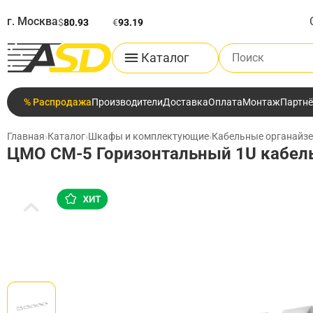
г. Москва
$
80.93
€
93.19
Поиск по каталог
Каталог
% Распродажа
Производители
Доставка
Оплата
Монтаж
Партн
Главная
›
Каталог
›
Шкафы и комплектующие
›
Кабельные органайз
ЦМО СМ-5 Горизонтальный 1U кабель