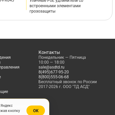
T-FR043
Уличные PoE удлинители со
встроенными элементами
грозозащиты
Контакты
дения
Понедельник — Пятница
ы
10:00 — 18:00
управления
sale@asdtd.ru
8(495)677-95-20
е
8(800)555-06-68
Бесплатный звонок по России
2017-2026 г. ООО "ТД АСД"
ющие
мы
 Яндекс
, Инструменты
OK
ажав кнопку
жарной