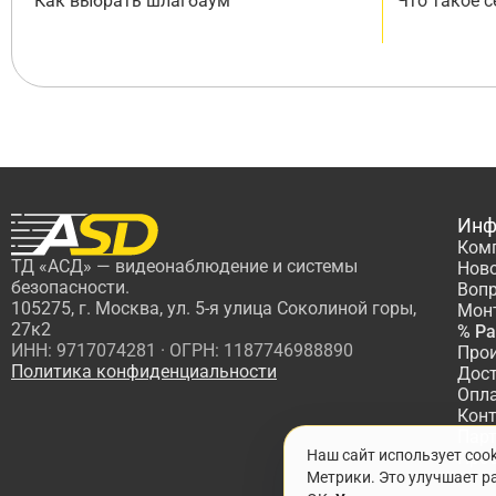
Как выбрать шлагбаум
Что такое 
Инф
Ком
ТД «АСД» — видеонаблюдение и системы
Нов
безопасности.
Вопр
105275, г. Москва, ул. 5-я улица Соколиной горы,
Мон
27к2
% Р
ИНН: 9717074281 · ОГРН: 1187746988890
Про
Политика конфиденциальности
Дос
Опл
Кон
Пар
Наш сайт использует coo
Про
Метрики. Это улучшает ра