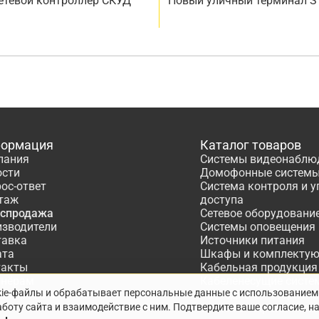
сетевой контроллер СКУД
Новый уличный терминал S
ормация
Каталог товаров
пания
Системы видеонаблю
ости
Домофонные систем
ос-ответ
Система контроля и 
таж
доступа
аспродажа
Сетевое оборудовани
изводители
Системы оповещения
тавка
Источники питания
ата
Шкафы и комплекту
такты
Кабельная продукция
тнёрам
Кабеленесущие систе
kie-файлы и обрабатывает персональные данные с использованием
ектирование
Расходные материалы
боту сайта и взаимодействие с ним. Подтвердите ваше согласие, н
Системы охранно-по