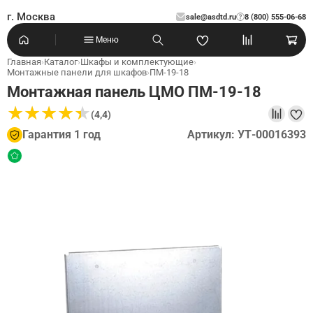
г. Москва
sale@asdtd.ru
8 (800) 555-06-68
?
Меню
Главная
›
Каталог
›
Шкафы и комплектующие
›
Монтажные панели для шкафов
›
ПМ-19-18
Монтажная панель ЦМО ПМ-19-18
★
★
★
★
★
★
★
★
★
★
(4,4)
Гарантия 1 год
Артикул: УТ-00016393