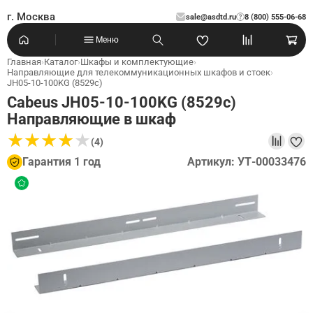
г. Москва
sale@asdtd.ru
8 (800) 555-06-68
?
Меню
Главная
›
Каталог
›
Шкафы и комплектующие
›
Направляющие для телекоммуникационных шкафов и стоек
›
JH05-10-100KG (8529c)
Cabeus JH05-10-100KG (8529c)
Направляющие в шкаф
★
★
★
★
★
★
★
★
★
★
(4)
Гарантия 1 год
Артикул: УТ-00033476