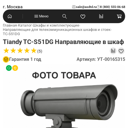
г. Москва
sale@asdtd.ru
8 (800) 555-06-68
?
Меню
Главная
›
Каталог
›
Шкафы и комплектующие
›
Направляющие для телекоммуникационных шкафов и стоек
›
TC-S51DG
Tiandy TC-S51DG Направляющие в шкаф
★
★
★
★
★
★
★
★
★
★
(5)
Гарантия 1 год
Артикул: УТ-00165315