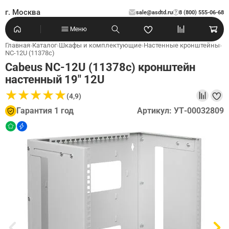
г. Москва
sale@asdtd.ru
8 (800) 555-06-68
?
Меню
Главная
›
Каталог
›
Шкафы и комплектующие
›
Настенные кронштейны
›
NC-12U (11378c)
Cabeus NC-12U (11378c) кронштейн
настенный 19" 12U
★
★
★
★
★
★
★
★
★
★
(4,9)
Гарантия 1 год
Артикул: УТ-00032809