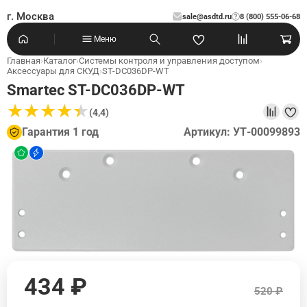
г. Москва
sale@asdtd.ru
8 (800) 555-06-68
?
Меню
Главная
›
Каталог
›
Системы контроля и управления доступом
›
Аксессуары для СКУД
›
ST-DC036DP-WT
Smartec ST-DC036DP-WT
★
★
★
★
★
★
★
★
★
★
(4,4)
Гарантия 1 год
Артикул: УТ-00099893
434 ₽
520 ₽