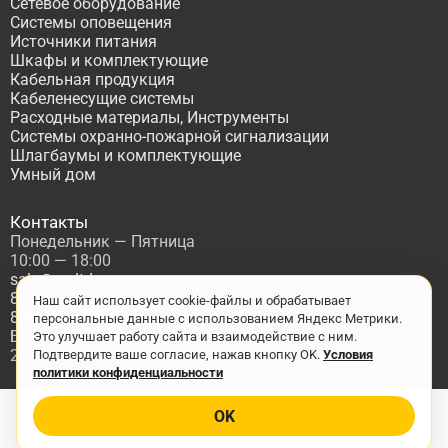
Сетевое оборудование
Системы оповещения
Источники питания
Шкафы и комплектующие
Кабельная продукция
Кабеленесущие системы
Расходные материалы, Инструменты
Системы охранно-пожарной сигнализации
Шлагбаумы и комплектующие
Умный дом
Контакты
Понедельник — Пятница
10:00 — 18:00
sale@asdtd.ru
8(495)677-95-20
Наш сайт использует cookie-файлы и обрабатывает
8(800)555-06-68
персональные данные с использованием Яндекс Метрики.
Бесплатный звонок по России
Это улучшает работу сайта и взаимодействие с ним.
2017-2026 г. ООО "ТД АСД"
Подтвердите ваше согласие, нажав кнопку OK.
Условия
политики конфиденциальности
OK