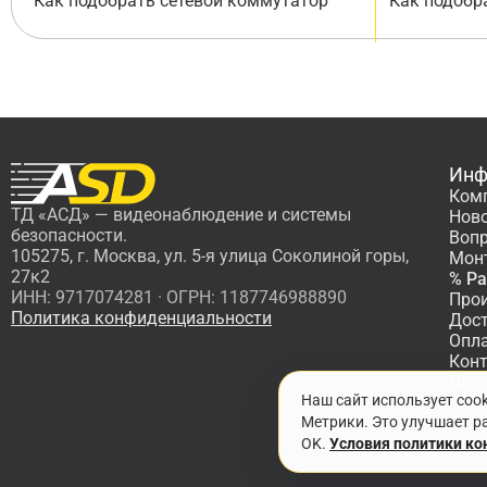
Как подобрать сетевой коммутатор
Как подобр
Инф
Ком
ТД «АСД» — видеонаблюдение и системы
Нов
безопасности.
Вопр
105275, г. Москва, ул. 5-я улица Соколиной горы,
Мон
27к2
% Р
ИНН: 9717074281 · ОГРН: 1187746988890
Про
Политика конфиденциальности
Дос
Опл
Кон
Пар
Наш сайт использует coo
Про
Метрики. Это улучшает ра
OK.
Условия политики к