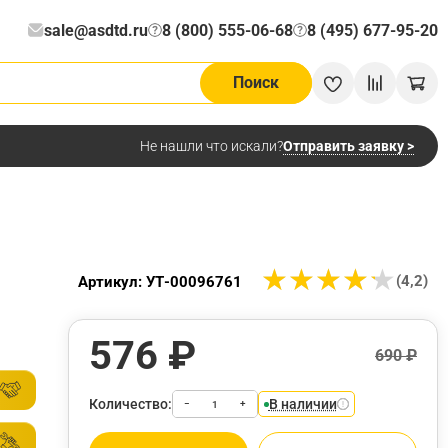
sale@asdtd.ru
8 (800) 555-06-68
8 (495) 677-95-20
?
?
Поиск
Отправить заявку >
Не нашли что искали?
★
★
★
★
★
★
★
★
★
★
(4,2)
Артикул: УТ-00096761
576 ₽
690 ₽
Количество:
В наличии
−
+