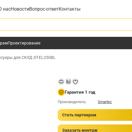
О нас
Новости
Вопрос-ответ
Контакты
у
ёрам
Проектирование
ссуары для СКУД
›
ST-EL250BL
Гарантия 1 год
Производитель.
Smartec
Стать партнером
Заказать монтаж