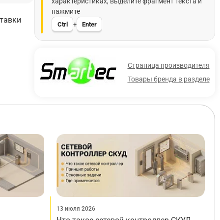
характеристиках, выделите фрагмент текста и
нажмите
ставки
Ctrl
Enter
+
Страница производителя
Товары бренда в разделе
13 июля 2026