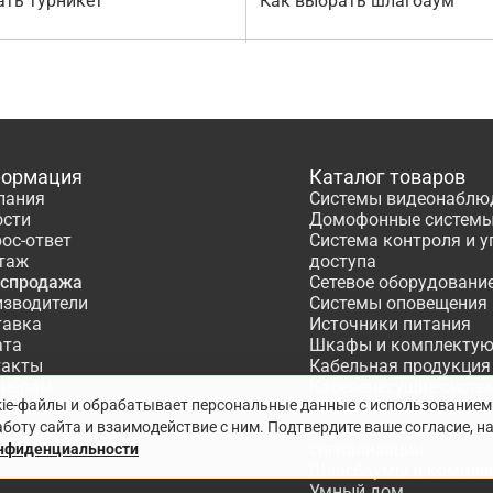
ать турникет
Как выбрать шлагбаум
ормация
Каталог товаров
пания
Системы видеонаблю
ости
Домофонные систем
ос-ответ
Система контроля и 
таж
доступа
аспродажа
Сетевое оборудовани
изводители
Системы оповещения
тавка
Источники питания
ата
Шкафы и комплекту
такты
Кабельная продукция
тнёрам
Кабеленесущие систе
kie-файлы и обрабатывает персональные данные с использованием
ектирование
Расходные материалы
боту сайта и взаимодействие с ним. Подтвердите ваше согласие, н
Системы охранно-по
сигнализации
онфиденциальности
Шлагбаумы и компле
Умный дом