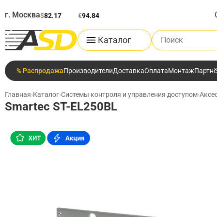
г. Москва
$
82.17
€
94.84
Поиск по каталог
Каталог
% Распродажа
Производители
Доставка
Оплата
Монтаж
Партн
Главная
›
Каталог
›
Системы контроля и управления доступом
›
Аксе
Smartec ST-EL250BL