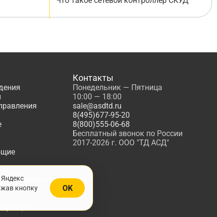
Что такое сетевой контроллер СКУД
Контакты
дения
Понедельник — Пятница
ы
10:00 — 18:00
управления
sale@asdtd.ru
8(495)677-95-20
е
8(800)555-06-68
Бесплатный звонок по России
2017-2026 г. ООО "ТД АСД"
ющие
мы
 Яндекс
, Инструменты
OK
ажав кнопку
жарной
ктующие