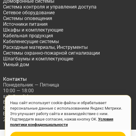
Домофонные системы
Система контроля и управления доступа
Сетевое оборудование
Системы оповещения
Источники питания
Шкафы и комплектующие
Кабельная продукция
Кабеленесущие системы
Расходные материалы, Инструменты
Системы охранно-пожарной сигнализации
Шлагбаумы и комплектующие
Умный дом
Контакты
Понедельник — Пятница
10:00 — 18:00
sale@asdtd.ru
8(495)677-95-20
Наш сайт использует cookie-файлы и обрабатывает
8(800)555-06-68
персональные данные с использованием Яндекс Метрики.
Бесплатный звонок по России
Это улучшает работу сайта и взаимодействие с ним.
2017-2026 г. ООО "ТД АСД"
Подтвердите ваше согласие, нажав кнопку OK.
Условия
политики конфиденциальности