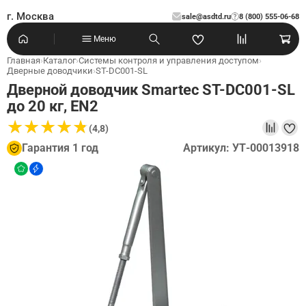
г. Москва
sale@asdtd.ru
8 (800) 555-06-68
?
Меню
Главная
›
Каталог
›
Системы контроля и управления доступом
›
Дверные доводчики
›
ST-DC001-SL
Дверной доводчик Smartec ST-DC001-SL
до 20 кг, EN2
★
★
★
★
★
★
★
★
★
★
(4,8)
Гарантия 1 год
Артикул: УТ-00013918