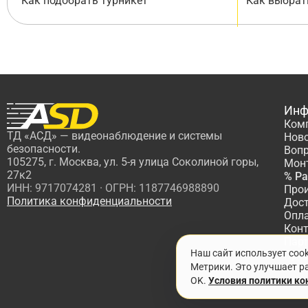
Как подобрать турникет
Как выбрат
Инф
Ком
ТД «АСД» — видеонаблюдение и системы
Нов
безопасности.
Вопр
105275, г. Москва, ул. 5-я улица Соколиной горы,
Мон
27к2
% Р
ИНН: 9717074281 · ОГРН: 1187746988890
Про
Политика конфиденциальности
Дос
Опл
Кон
Пар
Наш сайт использует coo
Про
Метрики. Это улучшает ра
OK.
Условия политики к