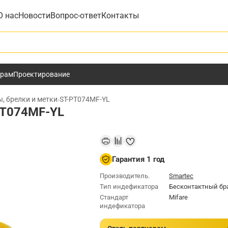
О нас
Новости
Вопрос-ответ
Контакты
у
ёрам
Проектирование
, брелки и метки
›
ST-PT074MF-YL
PT074MF-YL
Гарантия 1 год
Производитель.
Smartec
Тип индефикатора
Бесконтактный бр
Стандарт
Mifare
индефикатора