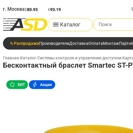
г. Москва
$
80.93
€
93.19
Поиск по каталог
Каталог
% Распродажа
Производители
Доставка
Оплата
Монтаж
Партн
Главная
›
Каталог
›
Системы контроля и управления доступом
›
Карты
Бесконтактный браслет Smartec ST-