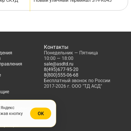
лер СКУД
Новый уличный терминал ST-FR043
Контакты
дения
Понедельник — Пятница
ы
10:00 — 18:00
управления
sale@asdtd.ru
8(495)677-95-20
е
8(800)555-06-68
Бесплатный звонок по России
2017-2026 г. ООО "ТД АСД"
ющие
мы
 Яндекс
, Инструменты
OK
ажав кнопку
жарной
ктующие