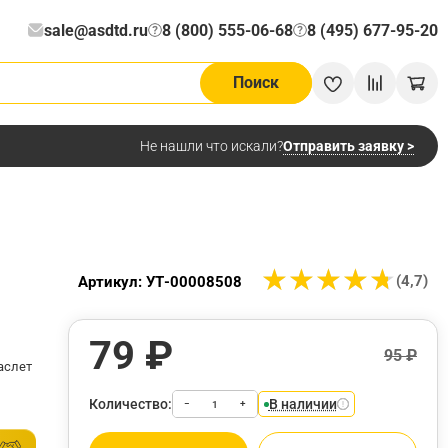
sale@asdtd.ru
8 (800) 555-06-68
8 (495) 677-95-20
?
?
Поиск
Отправить заявку >
Не нашли что искали?
★
★
★
★
★
★
★
★
★
★
(4,7)
Артикул: УТ-00008508
79 ₽
95 ₽
аслет
Количество:
В наличии
−
+