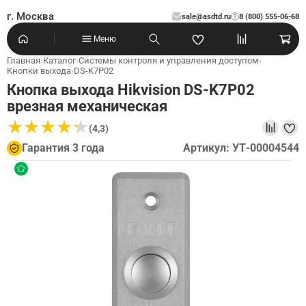
г. Москва
sale@asdtd.ru
8 (800) 555-06-68
?
Меню
Главная
›
Каталог
›
Системы контроля и управления доступом
›
Кнопки выхода
›
DS-K7P02
Кнопка выхода Hikvision DS-K7P02
врезная механическая
★
★
★
★
★
★
★
★
★
★
(4,3)
Гарантия 3 года
Артикул: УТ-00004544