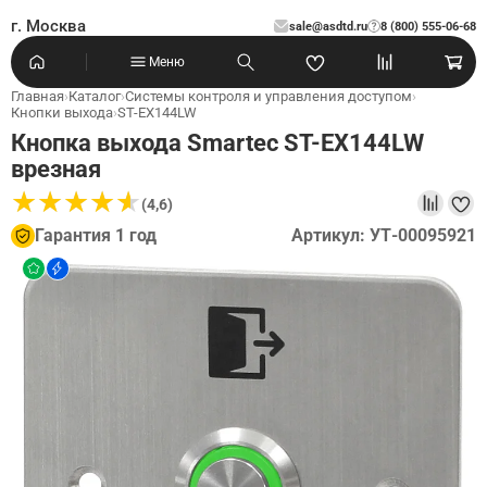
г. Москва
sale@asdtd.ru
8 (800) 555-06-68
?
Меню
Главная
›
Каталог
›
Системы контроля и управления доступом
›
Кнопки выхода
›
ST-EX144LW
Кнопка выхода Smartec ST-EX144LW
врезная
★
★
★
★
★
★
★
★
★
★
(4,6)
Гарантия 1 год
Артикул: УТ-00095921