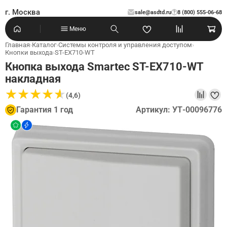
г. Москва
sale@asdtd.ru
8 (800) 555-06-68
?
Меню
Главная
›
Каталог
›
Системы контроля и управления доступом
›
Кнопки выхода
›
ST-EX710-WT
Кнопка выхода Smartec ST-EX710-WT
накладная
★
★
★
★
★
★
★
★
★
★
(4,6)
Гарантия 1 год
Артикул: УТ-00096776