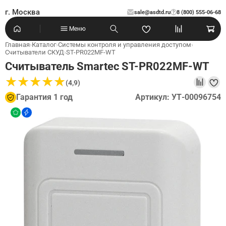
г. Москва
sale@asdtd.ru
8 (800) 555-06-68
?
Меню
Главная
›
Каталог
›
Системы контроля и управления доступом
›
Считыватели СКУД
›
ST-PR022MF-WT
Считыватель Smartec ST-PR022MF-WT
★
★
★
★
★
★
★
★
★
★
(4,9)
Гарантия 1 год
Артикул: УТ-00096754