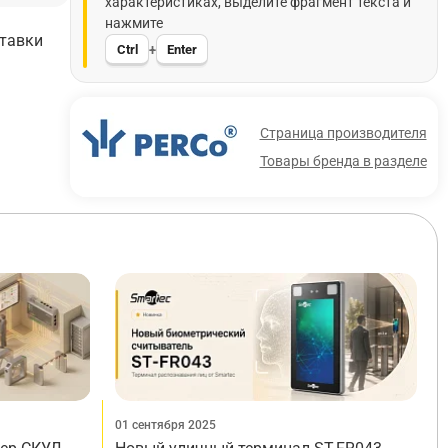
характеристиках, выделите фрагмент текста и
нажмите
ставки
Ctrl
Enter
+
Страница производителя
Товары бренда в разделе
01 сентября 2025