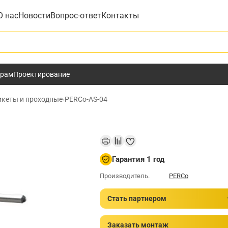
О нас
Новости
Вопрос-ответ
Контакты
у
ёрам
Проектирование
икеты и проходные
›
PERCo-AS-04
Гарантия 1 год
Производитель.
PERCo
Стать партнером
Заказать монтаж