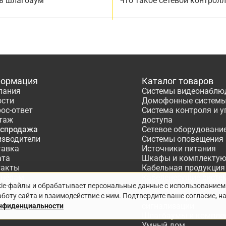
ь шлагбаум
Что такое сетевой контрол
ормация
Каталог товаров
пания
Системы видеонаблю
ости
Домофонные систем
ос-ответ
Система контроля и 
таж
доступа
аспродажа
Сетевое оборудовани
изводители
Системы оповещения
тавка
Источники питания
ата
Шкафы и комплекту
такты
Кабельная продукция
тнёрам
Кабеленесущие систе
kie-файлы и обрабатывает персональные данные с использованием
ектирование
Расходные материалы
боту сайта и взаимодействие с ним. Подтвердите ваше согласие, н
Системы охранно-по
сигнализации
онфиденциальности
Шлагбаумы и компле
Умный дом