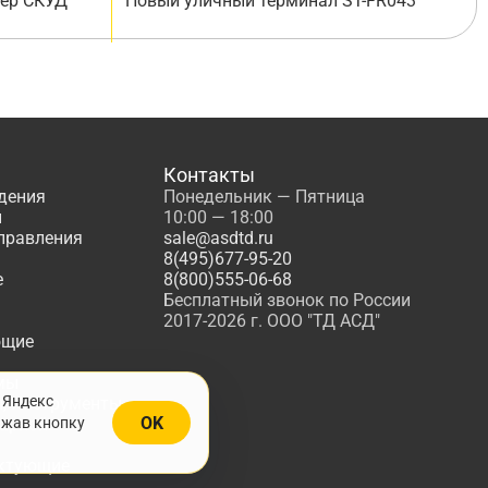
лер СКУД
Новый уличный терминал ST-FR043
Контакты
дения
Понедельник — Пятница
ы
10:00 — 18:00
управления
sale@asdtd.ru
8(495)677-95-20
е
8(800)555-06-68
Бесплатный звонок по России
2017-2026 г. ООО "ТД АСД"
ющие
мы
 Яндекс
, Инструменты
OK
ажав кнопку
жарной
ктующие