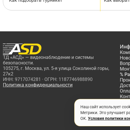
Как подобрать турникет
Как выбрат
Инф
Ком
ТД «АСД» — видеонаблюдение и системы
Нов
безопасности.
Вопр
105275, г. Москва, ул. 5-я улица Соколиной горы,
Мон
27к2
% Р
ИНН: 9717074281 · ОГРН: 1187746988890
Про
Политика конфиденциальности
Дос
Опл
Кон
Пар
Наш сайт использует coo
Про
Метрики. Это улучшает ра
OK.
Условия политики к