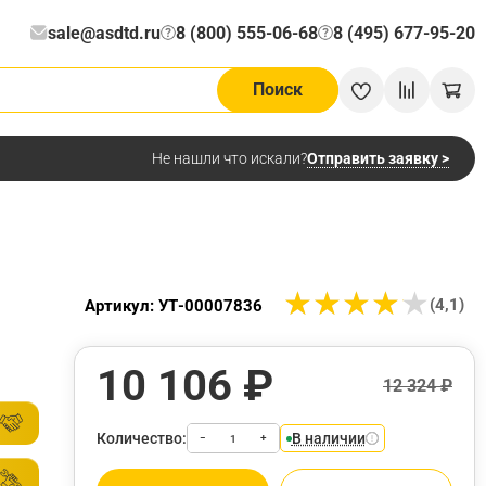
sale@asdtd.ru
8 (800) 555-06-68
8 (495) 677-95-20
?
?
Поиск
Отправить заявку >
Не нашли что искали?
★
★
★
★
★
★
★
★
★
★
(4,1)
Артикул: УТ-00007836
10 106 ₽
12 324 ₽
Количество:
В наличии
−
+