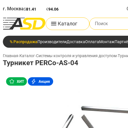
г. Москва
$
81.41
€
94.06
Поиск по каталог
Каталог
% Распродажа
Производители
Доставка
Оплата
Монтаж
Партн
Главная
›
Каталог
›
Системы контроля и управления доступом
›
Турн
Турникет PERCo-AS-04