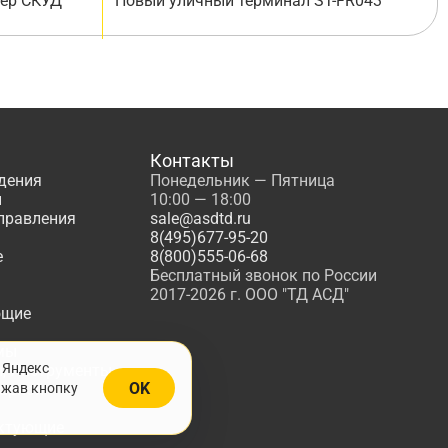
лер СКУД
Новый уличный терминал ST-FR043
Контакты
дения
Понедельник — Пятница
ы
10:00 — 18:00
управления
sale@asdtd.ru
8(495)677-95-20
е
8(800)555-06-68
Бесплатный звонок по России
2017-2026 г. ООО "ТД АСД"
ющие
мы
 Яндекс
, Инструменты
OK
ажав кнопку
жарной
ктующие