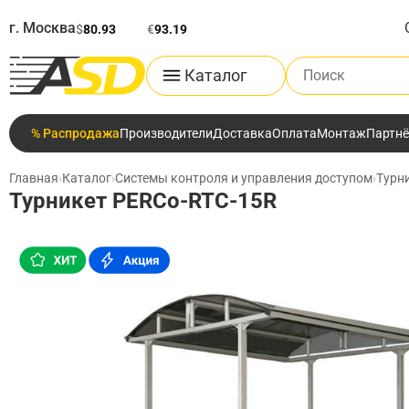
г. Москва
$
80.93
€
93.19
Поиск по каталог
Каталог
% Распродажа
Производители
Доставка
Оплата
Монтаж
Партн
Главная
›
Каталог
›
Системы контроля и управления доступом
›
Турн
Турникет PERCo-RTC-15R