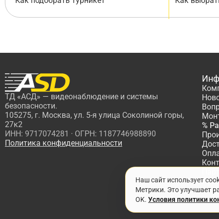
Как подобрать турникет
Как выбрат
Инф
Ком
ТД «АСД» — видеонаблюдение и системы
Нов
безопасности.
Вопр
105275, г. Москва, ул. 5-я улица Соколиной горы,
Мон
27к2
% Р
ИНН: 9717074281 · ОГРН: 1187746988890
Про
Политика конфиденциальности
Дос
Опл
Кон
Пар
Наш сайт использует coo
Про
Метрики. Это улучшает ра
OK.
Условия политики к