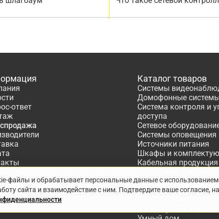
ь шлагбаум
Что такое сетевой контрол
ормация
Каталог товаров
пания
Системы видеонаблю
ости
Домофонные систем
ос-ответ
Система контроля и 
таж
доступа
аспродажа
Сетевое оборудовани
изводители
Системы оповещения
тавка
Источники питания
ата
Шкафы и комплекту
такты
Кабельная продукция
тнёрам
Кабеленесущие систе
kie-файлы и обрабатывает персональные данные с использованием
ектирование
Расходные материалы
боту сайта и взаимодействие с ним. Подтвердите ваше согласие, н
Системы охранно-по
сигнализации
онфиденциальности
Шлагбаумы и компле
Умный дом