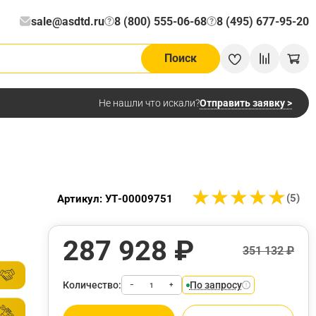
sale@asdtd.ru
8 (800) 555-06-68
8 (495) 677-95-20
?
?
Поиск
Отправить заявку >
Не нашли что искали?
★
★
★
★
★
★
★
★
★
★
(5)
Артикул: УТ-00009751
287 928 ₽
351 132 ₽
Количество:
По запросу
−
+