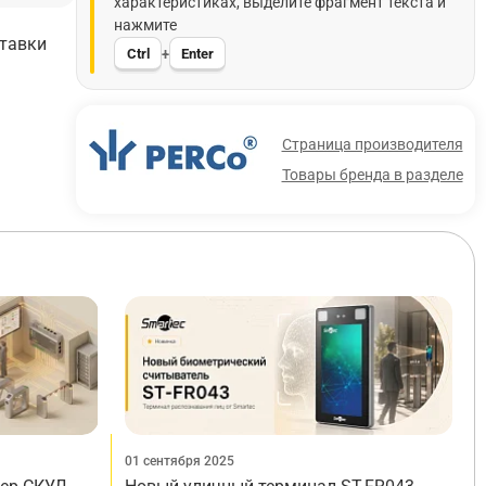
характеристиках, выделите фрагмент текста и
нажмите
ставки
Ctrl
Enter
+
Страница производителя
Товары бренда в разделе
01 сентября 2025