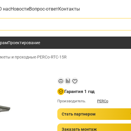
О нас
Новости
Вопрос-ответ
Контакты
у
ёрам
Проектирование
икеты и проходные
›
PERCo-RTC-15R
Гарантия 1 год
Производитель.
PERCo
Стать партнером
Заказать монтаж