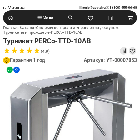
г. Москва
sale@asdtd.ru
8 (800) 555-06-68
?
Меню
Главная
›
Каталог
›
Системы контроля и управления доступом
›
Турникеты и проходные
›
PERCo-TTD-10AB
Турникет PERCo-TTD-10AB
★
★
★
★
★
★
★
★
★
★
(4,9)
Гарантия 1 год
Артикул: УТ-00007853