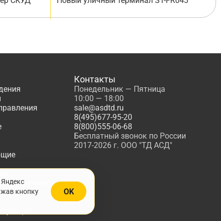
лер СКУД
Новый уличный терминал ST-FR043
Контакты
дения
Понедельник — Пятница
ы
10:00 — 18:00
управления
sale@asdtd.ru
8(495)677-95-20
е
8(800)555-06-68
Бесплатный звонок по России
2017-2026 г. ООО "ТД АСД"
ющие
мы
 Яндекс
, Инструменты
OK
ажав кнопку
жарной
ктующие