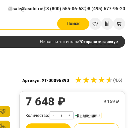
sale@asdtd.ru
8 (800) 555-06-68
8 (495) 677-95-20
?
?
Поиск
Отправить заявку >
Не нашли что искали?
★
★
★
★
★
★
★
★
★
★
(4,6)
Артикул: УТ-00095890
7 648 ₽
9 159 ₽
Количество:
В наличии
−
+