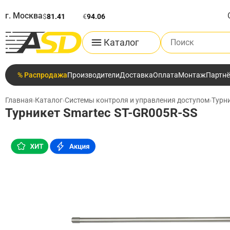
г. Москва
$
81.41
€
94.06
Поиск по каталог
Каталог
% Распродажа
Производители
Доставка
Оплата
Монтаж
Партн
Главная
›
Каталог
›
Системы контроля и управления доступом
›
Турн
Турникет Smartec ST-GR005R-SS