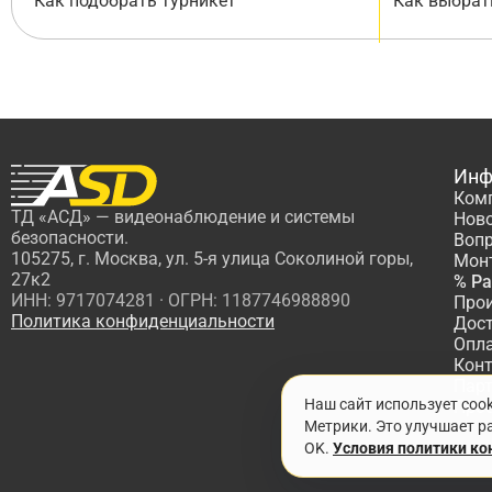
Как подобрать турникет
Как выбрат
Инф
Ком
ТД «АСД» — видеонаблюдение и системы
Нов
безопасности.
Вопр
105275, г. Москва, ул. 5-я улица Соколиной горы,
Мон
27к2
% Р
ИНН: 9717074281 · ОГРН: 1187746988890
Про
Политика конфиденциальности
Дос
Опл
Кон
Пар
Наш сайт использует coo
Про
Метрики. Это улучшает ра
OK.
Условия политики к