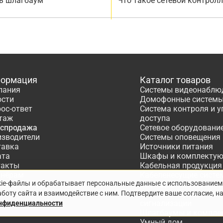
ь шлагбаум
Что такое сетевой контрол
ормация
Каталог товаров
пания
Системы видеонаблю
ости
Домофонные систем
ос-ответ
Система контроля и 
таж
доступа
аспродажа
Сетевое оборудовани
изводители
Системы оповещения
тавка
Источники питания
ата
Шкафы и комплекту
такты
Кабельная продукция
тнёрам
Кабеленесущие систе
kie-файлы и обрабатывает персональные данные с использованием
ектирование
Расходные материалы
боту сайта и взаимодействие с ним. Подтвердите ваше согласие, н
Системы охранно-по
сигнализации
онфиденциальности
Шлагбаумы и компле
Умный дом