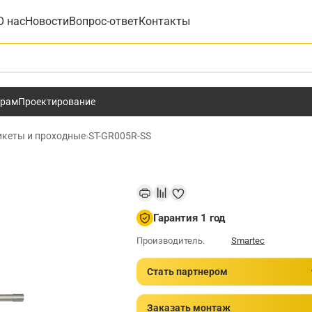
О нас
Новости
Вопрос-ответ
Контакты
у
ёрам
Проектирование
икеты и проходные
›
ST-GR005R-SS
Гарантия 1 год
Производитель.
Smartec
Стать партнером
Заказать монтаж