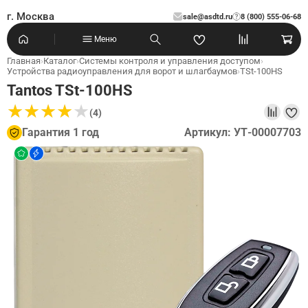
г. Москва
sale@asdtd.ru
8 (800) 555-06-68
?
Меню
Главная
›
Каталог
›
Системы контроля и управления доступом
›
Устройства радиоуправления для ворот и шлагбаумов
›
TSt-100HS
Tantos TSt-100HS
★
★
★
★
★
★
★
★
★
★
(4)
Гарантия 1 год
Артикул: УТ-00007703