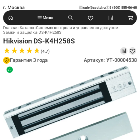
г. Москва
sale@asdtd.ru
8 (800) 555-06-68
?
Меню
Главная
›
Каталог
›
Системы контроля и управления доступом
›
Замки и защелки
›
DS-K4H258S
Hikvision DS-K4H258S
★
★
★
★
★
★
★
★
★
★
(4,7)
Гарантия 3 года
Артикул: УТ-00004538