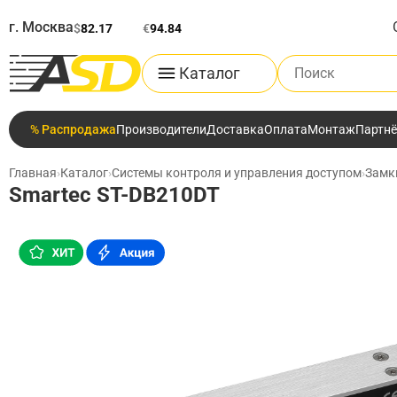
г. Москва
$
82.17
€
94.84
Поиск по каталог
Каталог
% Распродажа
Производители
Доставка
Оплата
Монтаж
Партн
Главная
›
Каталог
›
Системы контроля и управления доступом
›
Замк
Smartec ST-DB210DT