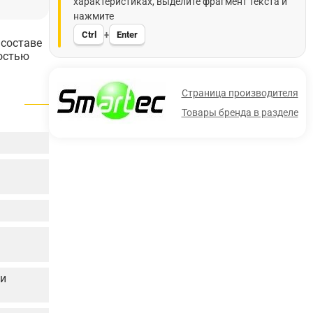
характеристиках, выделите фрагмент текста и
нажмите
Ctrl
Enter
+
 составе
остью
Страница производителя
Товары бренда в разделе
 и