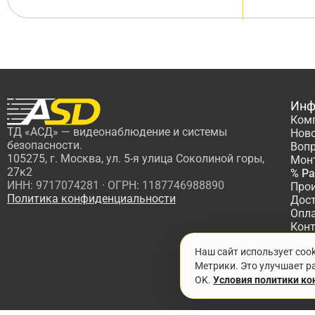
Инф
Ком
ТД «АСД» — видеонаблюдение и системы
Нов
безопасности.
Вопр
105275, г. Москва, ул. 5-я улица Соколиной горы,
Мон
27к2
% Р
ИНН: 9717074281 · ОГРН: 1187746988890
Про
Политика конфиденциальности
Дос
Опл
Кон
Пар
Наш сайт использует coo
Про
Метрики. Это улучшает ра
OK.
Условия политики к