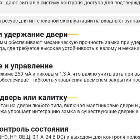
я
- дают сигнал в систему контроля доступа для подтверж
а ресурс для интенсивной эксплуатации на входных группах
и удержание двери
3 мм обеспечивают механическую прочность замка при уд
да, где требуется высокая устойчивость к взлому и механ
е и управление
ежиме 250 мА и пиковым 1,3 А, что важно учитывать при в
 обеспечивает гибкость управления временем закрытия по
дверь или калитку
тан на двери любого типа, включая маятниковые двери и 
ажа упрощает интеграцию замка в существующие дверные
контроль состояния
З, НР, ОБЩ; 0,1 А, 24 В DC) и выходом для контроля поло