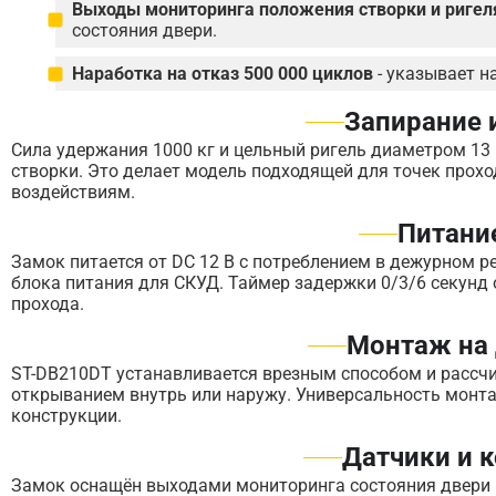
Выходы мониторинга положения створки и ригел
состояния двери.
Наработка на отказ 500 000 циклов
- указывает н
Запирание 
Сила удержания 1000 кг и цельный ригель диаметром 1
створки. Это делает модель подходящей для точек прохо
воздействиям.
Питани
Замок питается от DC 12 В с потреблением в дежурном р
блока питания для СКУД. Таймер задержки 0/3/6 секунд
прохода.
Монтаж на 
ST-DB210DT устанавливается врезным способом и рассчи
открыванием внутрь или наружу. Универсальность монт
конструкции.
Датчики и 
Замок оснащён выходами мониторинга состояния двери (Н