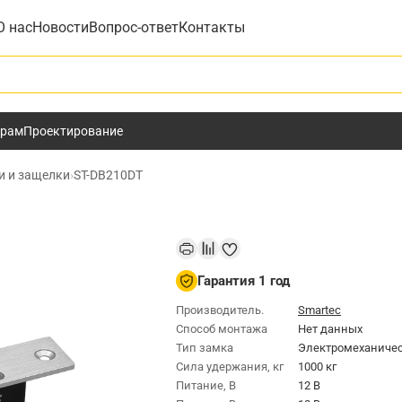
О нас
Новости
Вопрос-ответ
Контакты
у
ёрам
Проектирование
и и защелки
›
ST-DB210DT
Гарантия 1 год
Производитель.
Smartec
Способ монтажа
Нет данных
Тип замка
Электромеханиче
Сила удержания, кг
1000 кг
Питание, В
12 В