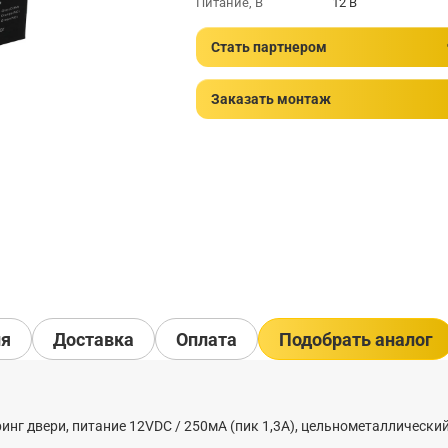
Питание, В
12 В
Стать партнером
Заказать монтаж
ия
Доставка
Оплата
Подобрать аналог
ринг двери, питание 12VDC / 250мА (пик 1,3А), цельнометаллически