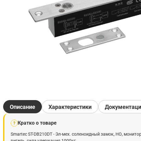
Описание
Характеристики
Документац
Кратко о товаре
?
Smartec ST-DB210DT - Эл-мех. соленоидный замок, НО, монито
ригель, сила удержания 1000кг