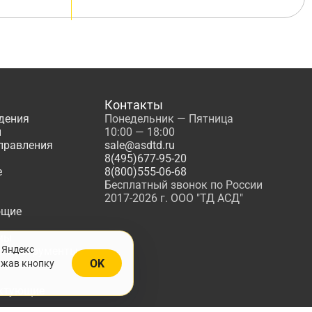
Контакты
дения
Понедельник — Пятница
ы
10:00 — 18:00
управления
sale@asdtd.ru
8(495)677-95-20
е
8(800)555-06-68
Бесплатный звонок по России
2017-2026 г. ООО "ТД АСД"
ющие
мы
 Яндекс
, Инструменты
OK
ажав кнопку
жарной
ктующие