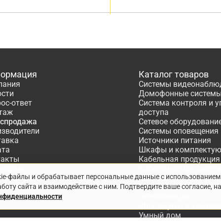
ормация
Каталог товаров
пания
Системы видеонаблю
ости
Домофонные систем
ос-ответ
Система контроля и 
таж
доступа
аспродажа
Сетевое оборудовани
изводители
Системы оповещения
тавка
Источники питания
ата
Шкафы и комплекту
такты
Кабельная продукция
тнёрам
Кабеленесущие систе
kie-файлы и обрабатывает персональные данные с использованием
ектирование
Расходные материалы
боту сайта и взаимодействие с ним. Подтвердите ваше согласие, н
Системы охранно-по
сигнализации
онфиденциальности
Шлагбаумы и компле
Умный дом