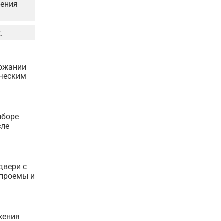
дения
.
ержании
ическим
ыборе
сле
двери с
 проемы и
жения