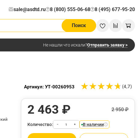
sale@asdtd.ru
8 (800) 555-06-68
8 (495) 677-95-20
?
?
Поиск
Отправить заявку >
Не нашли что искали?
★
★
★
★
★
★
★
★
★
★
(4,7)
Артикул: УТ-00260953
2 463 ₽
2 950 ₽
ский
Количество:
В наличии
−
+