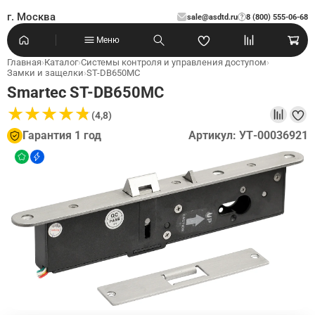
г. Москва
sale@asdtd.ru
8 (800) 555-06-68
?
Меню
Главная
›
Каталог
›
Системы контроля и управления доступом
›
Замки и защелки
›
ST-DB650MC
Smartec ST-DB650MC
★
★
★
★
★
★
★
★
★
★
(4,8)
Гарантия 1 год
Артикул: УТ-00036921