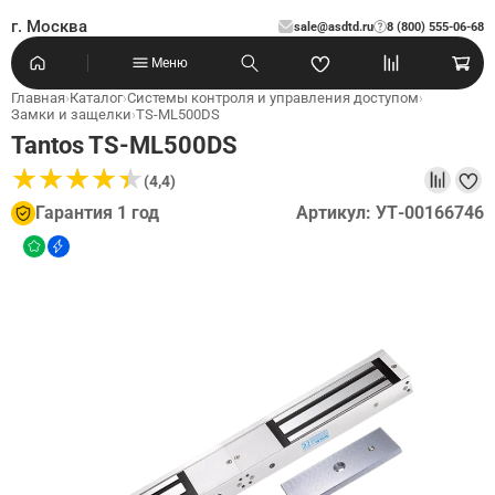
г. Москва
sale@asdtd.ru
8 (800) 555-06-68
?
Меню
Главная
›
Каталог
›
Системы контроля и управления доступом
›
Замки и защелки
›
TS-ML500DS
Tantos TS-ML500DS
★
★
★
★
★
★
★
★
★
★
(4,4)
Гарантия 1 год
Артикул: УТ-00166746