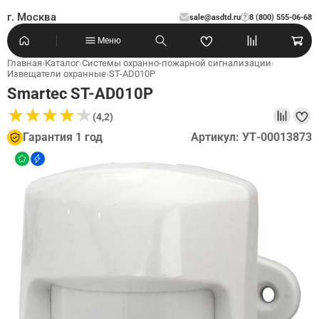
г. Москва
sale@asdtd.ru
8 (800) 555-06-68
?
Меню
Главная
›
Каталог
›
Системы охранно-пожарной сигнализации
›
Извещатели охранные
›
ST-AD010P
Smartec ST-AD010P
★
★
★
★
★
★
★
★
★
★
(4,2)
Гарантия 1 год
Артикул: УТ-00013873