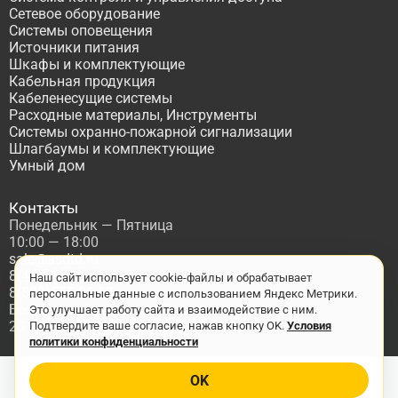
Сетевое оборудование
Системы оповещения
Источники питания
Шкафы и комплектующие
Кабельная продукция
Кабеленесущие системы
Расходные материалы, Инструменты
Системы охранно-пожарной сигнализации
Шлагбаумы и комплектующие
Умный дом
Контакты
Понедельник — Пятница
10:00 — 18:00
sale@asdtd.ru
8(495)677-95-20
Наш сайт использует cookie-файлы и обрабатывает
8(800)555-06-68
персональные данные с использованием Яндекс Метрики.
Бесплатный звонок по России
Это улучшает работу сайта и взаимодействие с ним.
2017-2026 г. ООО "ТД АСД"
Подтвердите ваше согласие, нажав кнопку OK.
Условия
политики конфиденциальности
OK