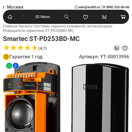
г. Москва
sale@asdtd.ru
8 (800) 555-06-68
?
Меню
Главная
›
Каталог
›
Системы охранно-пожарной сигнализации
›
Извещатели охранные
›
ST-PD253BD-MC
Smartec ST-PD253BD-MC
★
★
★
★
★
★
★
★
★
★
(4,7)
Гарантия 1 год
Артикул: УТ-00013996