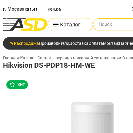
г. Москва
$
81.41
€
94.06
Поиск по каталог
Каталог
% Распродажа
Производители
Доставка
Оплата
Монтаж
Партн
Главная
›
Каталог
›
Системы охранно-пожарной сигнализации
›
Охра
Hikvision DS-PDP18-HM-WE