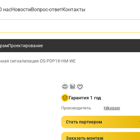
О нас
Новости
Вопрос-ответ
Контакты
у
ёрам
Проектирование
нная сигнализация
›
DS-PDP18-HM-WE
Гарантия 1 год
Производитель.
Hikvision
Стать партнером
Заказать монтаж