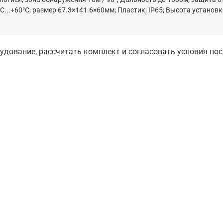
C...+60°C; размер 67.3×141.6×60мм; Пластик; IP65; Высота установк
дование, рассчитать комплект и согласовать условия по