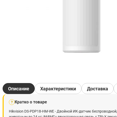
Описание
Характеристики
Доставка
Кратко о товаре
?
Hikvision DS-PDP18-HM-WE - Двойной ИК-датчик беспроводно
животным до 24 кг; 868МГц двухсторонная связь с TRI-X техно