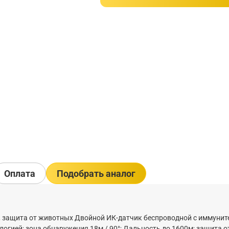
Оплата
Подобрать аналог
й, защита от животных Двойной ИК-датчик беспроводной с иммунит
логией; зона обнаружения 18м / 90°; Дальность до 1600м; защита о