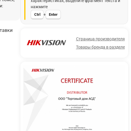
характеристиках, выделите фрагмент текста и
и:
нажмите
Ctrl
Enter
+
ставки
Страница производителя
Товары бренда в разделе