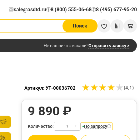
sale@asdtd.ru
8 (800) 555-06-68
8 (495) 677-95-20
?
?
Поиск
Отправить заявку >
Не нашли что искали?
★
★
★
★
★
★
★
★
★
★
(4,1)
Артикул: УТ-00036702
9 890 ₽
Количество:
По запросу
−
+