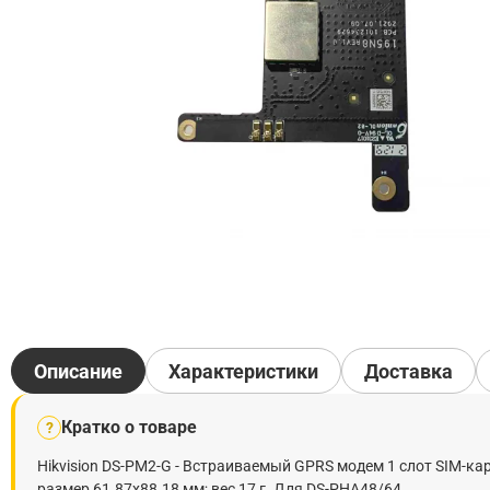
Описание
Характеристики
Доставка
Кратко о товаре
?
Hikvision DS-PM2-G - Встраиваемый GPRS модем 1 слот SIM-карт
размер 61.87х88.18 мм; вес 17 г. Для DS-PHA48/64.