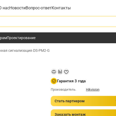
О нас
Новости
Вопрос-ответ
Контакты
у
ёрам
Проектирование
нная сигнализация
›
DS-PM2-G
Гарантия 3 года
Производитель.
Hikvision
Стать партнером
Заказать монтаж