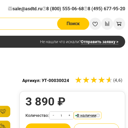
sale@asdtd.ru
8 (800) 555-06-68
8 (495) 677-95-20
?
?
Поиск
Отправить заявку >
Не нашли что искали?
★
★
★
★
★
★
★
★
★
★
(4,6)
Артикул: УТ-00030024
3 890 ₽
Количество:
В наличии
−
+