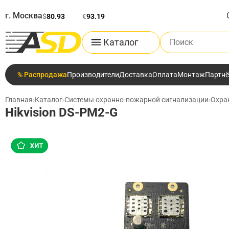
г. Москва
$
80.93
€
93.19
Поиск по каталог
Каталог
% Распродажа
Производители
Доставка
Оплата
Монтаж
Партн
Главная
›
Каталог
›
Системы охранно-пожарной сигнализации
›
Охра
Hikvision DS-PM2-G