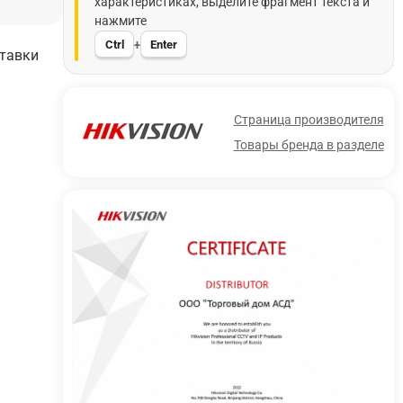
характеристиках, выделите фрагмент текста и
нажмите
Ctrl
Enter
+
ставки
Страница производителя
Товары бренда в разделе