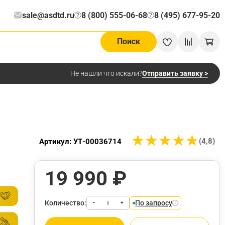
sale@asdtd.ru
8 (800) 555-06-68
8 (495) 677-95-20
?
?
Поиск
Отправить заявку >
Не нашли что искали?
★
★
★
★
★
★
★
★
★
★
(4,8)
Артикул: УТ-00036714
19 990 ₽
Количество:
По запросу
−
+