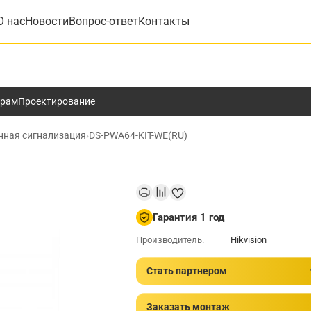
О нас
Новости
Вопрос-ответ
Контакты
у
ёрам
Проектирование
нная сигнализация
›
DS-PWA64-KIT-WE(RU)
Гарантия 1 год
Производитель.
Hikvision
Стать партнером
Заказать монтаж