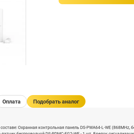
Оплата
Подобрать аналог
В составе: Охранная контрольная панель DS-PWA64-L-WE (868MHz, б
К-датчик беспроводной DS-PDMC-EG2-WE - 1 шт. Брелок сигнализаци