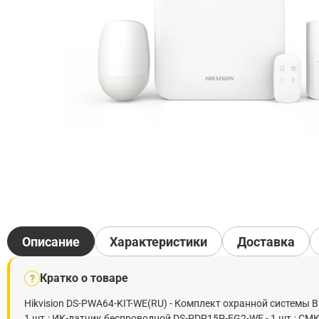
Описание
Характеристики
Доставка
Кратко о товаре
?
Hikvision DS-PWA64-KIT-WE(RU) - Комплект охранной системы 
1 шт.; ИК-датчик беспроводной DS-PDP15P-EG2-WE - 1 шт.; СМ