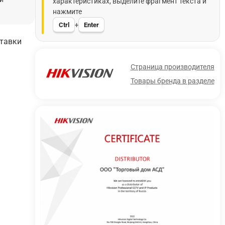
характеристиках, выделите фрагмент текста и
нажмите
Ctrl
Enter
+
ставки
Страница производителя
Товары бренда в разделе