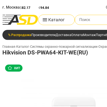
г. Москва
$
82.17
€
94.84
Поиск по каталог
Каталог
% Распродажа
Производители
Доставка
Оплата
Монтаж
Партн
Главная
›
Каталог
›
Системы охранно-пожарной сигнализации
›
Охра
Hikvision DS-PWA64-KIT-WE(RU)