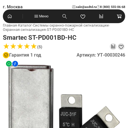
г. Москва
sale@asdtd.ru
8 (800) 555-06-68
?
Меню
Главная
›
Каталог
›
Системы охранно-пожарной сигнализации
›
Охранная сигнализация
›
ST-PD001BD-HC
Smartec ST-PD001BD-HC
★
★
★
★
★
★
★
★
★
★
(5)
Гарантия 1 год
Артикул: УТ-00030246