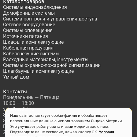
Каталог товаров
Системы видеонаблюдения
Домофонные системы
Система контроля и управления доступа
Сетевое оборудование
Системы оповещения
Источники питания
Шкафы и комплектующие
Кабельная продукция
Кабеленесущие системы
Расходные материалы, Инструменты
Системы охранно-пожарной сигнализации
Шлагбаумы и комплектующие
Умный дом
Контакты
Понедельник — Пятница
10:00 — 18:00
sale@asdtd.ru
8(495)677-95-20
Наш сайт использует cookie-файлы и обрабатывает
8(800)555-06-68
персональные данные с использованием Яндекс Метрики.
Бесплатный звонок по России
Это улучшает работу сайта и взаимодействие с ним.
2017-2026 г. ООО "ТД АСД"
Подтвердите ваше согласие, нажав кнопку OK.
Условия