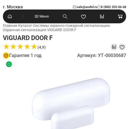
г. Москва
sale@asdtd.ru
8 (800) 555-06-68
?
Меню
Главная
›
Каталог
›
Системы охранно-пожарной сигнализации
›
Охранная сигнализация
›
ViGUARD DOOR F
ViGUARD DOOR F
★
★
★
★
★
★
★
★
★
★
(4,9)
Гарантия 1 год
Артикул: УТ-00030687