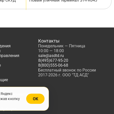
лер СКУД
Новый уличный терминал ST-FR043
Контакты
дения
Понедельник — Пятница
ы
10:00 — 18:00
управления
sale@asdtd.ru
8(495)677-95-20
е
8(800)555-06-68
Бесплатный звонок по России
2017-2026 г. ООО "ТД АСД"
ющие
мы
 Яндекс
, Инструменты
OK
ажав кнопку
жарной
ктующие