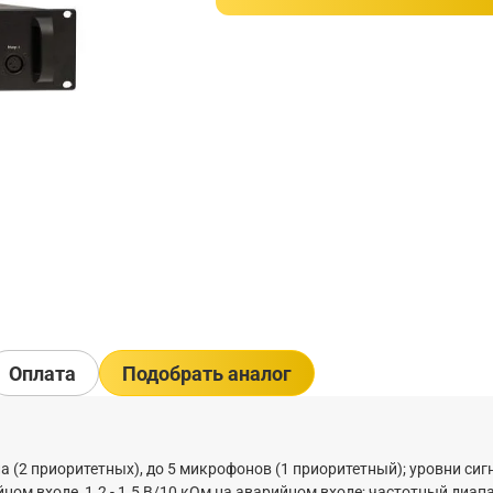
Оплата
Подобрать аналог
ла (2 приоритетных), до 5 микрофонов (1 приоритетный); уровни сиг
ном входе, 1.2 - 1.5 В/10 кОм на аварийном входе; частотный диап