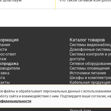
ь шлагбаум
Что такое сетевой контрол
ормация
Каталог товаров
пания
Системы видеонаблю
ости
Домофонные систем
ос-ответ
Система контроля и 
таж
доступа
аспродажа
Сетевое оборудовани
изводители
Системы оповещения
тавка
Источники питания
ата
Шкафы и комплекту
такты
Кабельная продукция
тнёрам
Кабеленесущие систе
kie-файлы и обрабатывает персональные данные с использованием
ектирование
Расходные материалы
боту сайта и взаимодействие с ним. Подтвердите ваше согласие, н
Системы охранно-по
сигнализации
онфиденциальности
Шлагбаумы и компле
Умный дом