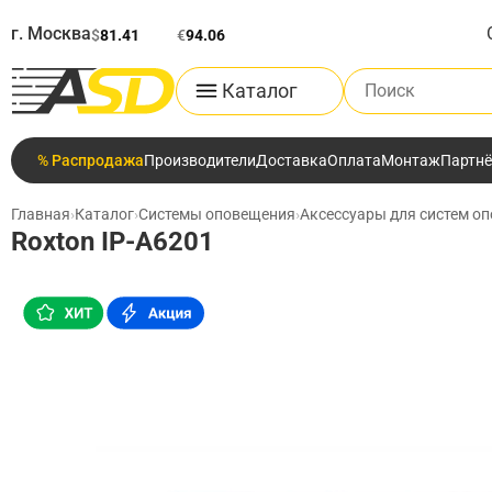
г. Москва
$
81.41
€
94.06
Поиск по каталог
Каталог
% Распродажа
Производители
Доставка
Оплата
Монтаж
Партн
Главная
›
Каталог
›
Системы оповещения
›
Аксессуары для систем о
Roxton IP-A6201