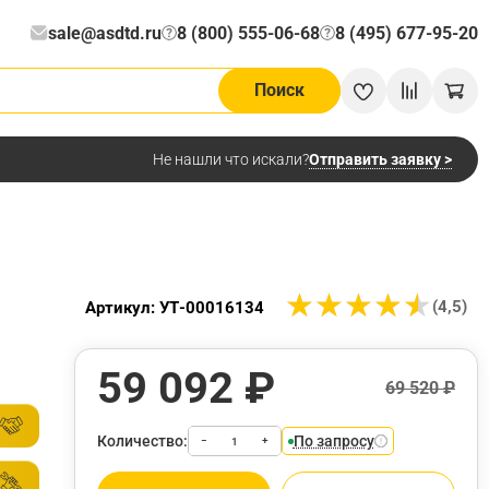
sale@asdtd.ru
8 (800) 555-06-68
8 (495) 677-95-20
?
?
Поиск
Отправить заявку >
Не нашли что искали?
★
★
★
★
★
★
★
★
★
★
(4,5)
Артикул: УТ-00016134
59 092 ₽
69 520 ₽
Количество:
По запросу
−
+