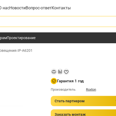
О нас
Новости
Вопрос-ответ
Контакты
у
ёрам
Проектирование
повещения
›
IP-A6201
Гарантия 1 год
Производитель.
Roxton
Стать партнером
Заказать монтаж