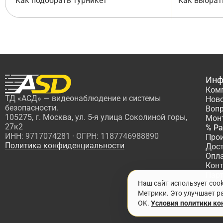
Как подобрать турникет
Как выбрат
Инф
Ком
ТД «АСД» — видеонаблюдение и системы
Нов
безопасности.
Вопр
105275, г. Москва, ул. 5-я улица Соколиной горы,
Мон
27к2
% Р
ИНН: 9717074281 · ОГРН: 1187746988890
Про
Политика конфиденциальности
Дос
Опл
Кон
Пар
Наш сайт использует coo
Про
Метрики. Это улучшает ра
OK.
Условия политики к