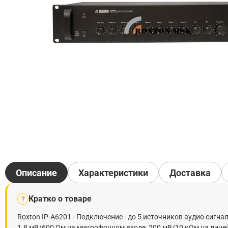
Описание
Характеристики
Доставка
Кратко о товаре
?
Roxton IP-A6201 - Подключение - до 5 источников аудио сигна
1.8 мВ/600 Ом на микрофонном входе, 200 мВ/10 кОм на линей