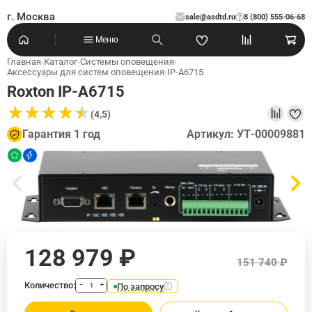
г. Москва
sale@asdtd.ru
8 (800) 555-06-68
?
Меню
Главная
›
Каталог
›
Системы оповещения
›
Аксессуары для систем оповещения
›
IP-A6715
Roxton IP-A6715
★
★
★
★
★
★
★
★
★
★
(4,5)
Гарантия 1 год
Артикул: УТ-00009881
128 979 ₽
151 740 ₽
Количество:
По запросу
−
+