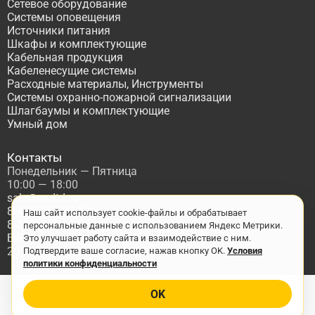
Сетевое оборудование
Системы оповещения
Источники питания
Шкафы и комплектующие
Кабельная продукция
Кабеленесущие системы
Расходные материалы, Инструменты
Системы охранно-пожарной сигнализации
Шлагбаумы и комплектующие
Умный дом
Контакты
Понедельник — Пятница
10:00 — 18:00
sale@asdtd.ru
8(495)677-95-20
Наш сайт использует cookie-файлы и обрабатывает
8(800)555-06-68
персональные данные с использованием Яндекс Метрики.
Бесплатный звонок по России
Это улучшает работу сайта и взаимодействие с ним.
2017-2026 г. ООО "ТД АСД"
Подтвердите ваше согласие, нажав кнопку OK.
Условия
политики конфиденциальности
OK