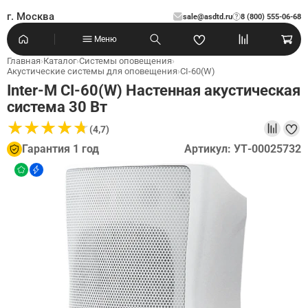
г. Москва
sale@asdtd.ru
8 (800) 555-06-68
?
Меню
Главная
›
Каталог
›
Системы оповещения
›
Акустические системы для оповещения
›
CI-60(W)
Inter-M CI-60(W) Настенная акустическая
система 30 Вт
★
★
★
★
★
★
★
★
★
★
(4,7)
Гарантия 1 год
Артикул: УТ-00025732