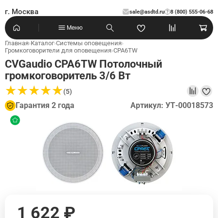
г. Москва
sale@asdtd.ru
8 (800) 555-06-68
?
Меню
Главная
›
Каталог
›
Системы оповещения
›
Громкоговорители для оповещения
›
CPA6TW
CVGaudio CPA6TW Потолочный
громкоговоритель 3/6 Вт
★
★
★
★
★
★
★
★
★
★
(5)
Гарантия 2 года
Артикул: УТ-00018573
1 622 ₽