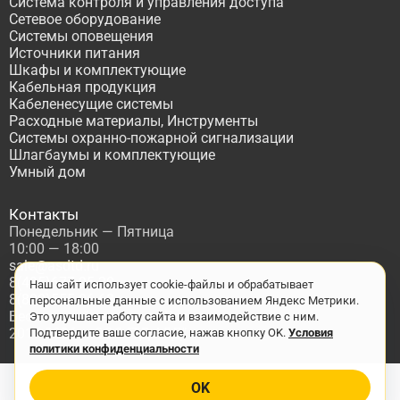
Система контроля и управления доступа
Сетевое оборудование
Системы оповещения
Источники питания
Шкафы и комплектующие
Кабельная продукция
Кабеленесущие системы
Расходные материалы, Инструменты
Системы охранно-пожарной сигнализации
Шлагбаумы и комплектующие
Умный дом
Контакты
Понедельник — Пятница
10:00 — 18:00
sale@asdtd.ru
8(495)677-95-20
Наш сайт использует cookie-файлы и обрабатывает
8(800)555-06-68
персональные данные с использованием Яндекс Метрики.
Бесплатный звонок по России
Это улучшает работу сайта и взаимодействие с ним.
2017-2026 г. ООО "ТД АСД"
Подтвердите ваше согласие, нажав кнопку OK.
Условия
политики конфиденциальности
OK