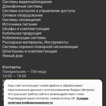
Системы видеонаблюдения
Домофонные системы
Система контроля и управления доступа
Сетевое оборудование
Системы оповещения
Источники питания
Шкафы и комплектующие
Кабельная продукция
Кабеленесущие системы
Расходные материалы, Инструменты
Системы охранно-пожарной сигнализации
Шлагбаумы и комплектующие
Умный дом
Контакты
Понедельник — Пятница
10:00 — 18:00
sale@asdtd.ru
8(495)677-95-20
Наш сайт использует cookie-файлы и обрабатывает
8(800)555-06-68
персональные данные с использованием Яндекс Метрики.
Бесплатный звонок по России
Это улучшает работу сайта и взаимодействие с ним.
2017-2026 г. ООО "ТД АСД"
Подтвердите ваше согласие, нажав кнопку OK.
Условия
политики конфиденциальности