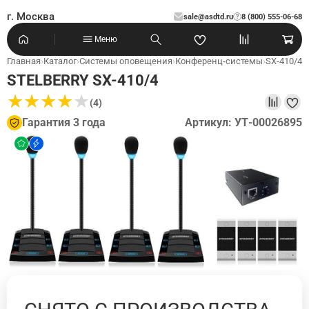
г. Москва
sale@asdtd.ru
8 (800) 555-06-68
?
Меню
Главная
›
Каталог
›
Системы оповещения
›
Конференц-системы
›
SX-410/4
STELBERRY SX-410/4
★
★
★
★
★
★
★
★
★
★
(4)
Гарантия 3 года
Артикул: УТ-00026895