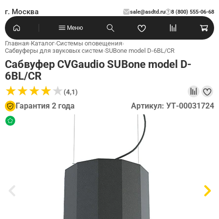
г. Москва
sale@asdtd.ru
8 (800) 555-06-68
?
Меню
Главная
›
Каталог
›
Системы оповещения
›
Сабвуферы для звуковых систем
›
SUBone model D-6BL/CR
Сабвуфер CVGaudio SUBone model D-
6BL/CR
★
★
★
★
★
★
★
★
★
★
(4,1)
Гарантия 2 года
Артикул: УТ-00031724