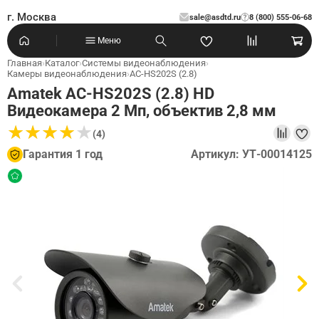
г. Москва
sale@asdtd.ru
8 (800) 555-06-68
?
Меню
Главная
›
Каталог
›
Системы видеонаблюдения
›
Камеры видеонаблюдения
›
AC-HS202S (2.8)
Amatek AC-HS202S (2.8) HD
Видеокамера 2 Мп, объектив 2,8 мм
★
★
★
★
★
★
★
★
★
★
(4)
Гарантия 1 год
Артикул: УТ-00014125