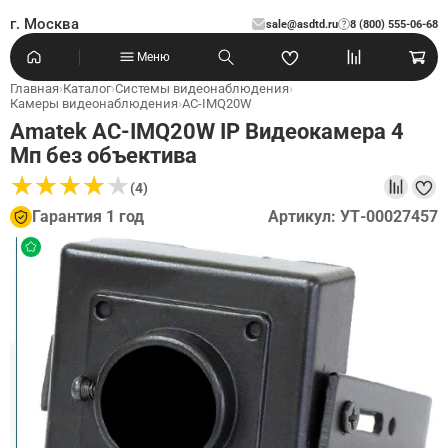
г. Москва
sale@asdtd.ru
8 (800) 555-06-68
?
Меню
Главная
›
Каталог
›
Системы видеонаблюдения
›
Камеры видеонаблюдения
›
AC-IMQ20W
Amatek AC-IMQ20W IP Видеокамера 4
Мп без объектива
★
★
★
★
★
★
★
★
★
★
(4)
Гарантия 1 год
Артикул: УТ-00027457