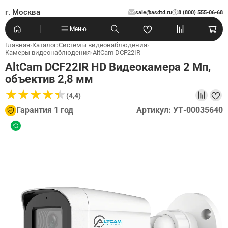
г. Москва
sale@asdtd.ru
8 (800) 555-06-68
?
Меню
Главная
›
Каталог
›
Системы видеонаблюдения
›
Камеры видеонаблюдения
›
AltCam DCF22IR
AltCam DCF22IR HD Видеокамера 2 Мп,
объектив 2,8 мм
★
★
★
★
★
★
★
★
★
★
(4,4)
Гарантия 1 год
Артикул: УТ-00035640