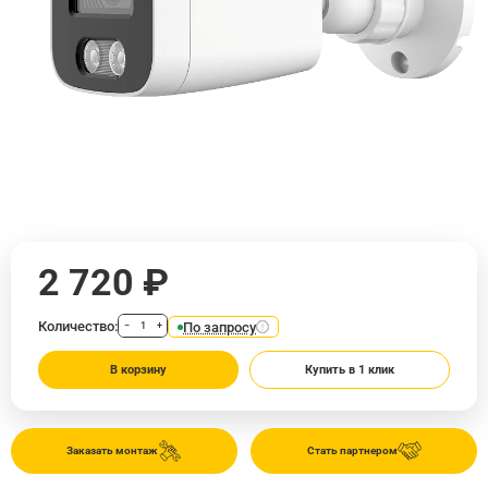
2 720 ₽
Количество:
По запросу
−
+
В корзину
Купить в 1 клик
Заказать монтаж
Стать партнером