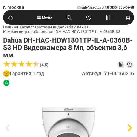
г. Москва
sale@asdtd.ru
8 (800) 555-06-68
?
Меню
Главная
›
Каталог
›
Системы видеонаблюдения
›
Камеры видеонаблюдения
›
DH-HAC-HDW1801TP-IL-A-0360B-S3
Dahua DH-HAC-HDW1801TP-IL-A-0360B-
S3 HD Видеокамера 8 Мп, объектив 3,6
мм
★
★
★
★
★
★
★
★
★
★
(4,5)
Гарантия 1 год
Артикул: УТ-00166216